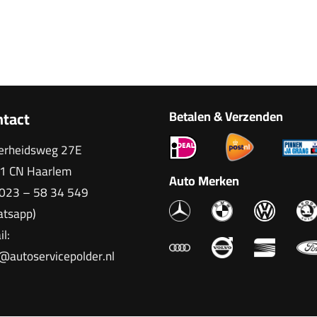
ntact
Betalen & Verzenden
verheidsweg 27E
1 CN Haarlem
Auto Merken
023 – 58 34 549
atsapp)
l:
@autoservicepolder.nl