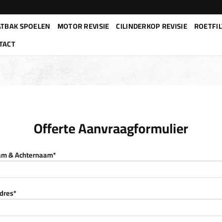
TBAK SPOELEN
MOTOR REVISIE
CILINDERKOP REVISIE
ROETFIL
TACT
Offerte Aanvraagformulier
am & Achternaam*
dres*