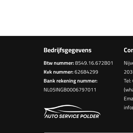
Bedrijfsgegevens
Co
Btw nummer:
8549.16.672B01
Nij
Kvk nummer:
62684299
203
Bank rekening nummer:
Tel:
NL05INGB0006797011
(wh
Emai
info