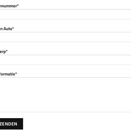
onnummer*
n Auto*
erp*
nformatie*